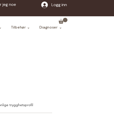
ar jeg noe
Logg inn
⌄
Tilbehør ⌄
Diagnoser ⌄
nlige trygghetsprofil