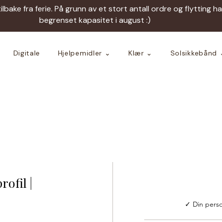
tilbake fra ferie. På grunn av et stort antall ordre og flytting h
begrenset kapasitet i august :)
Digitale
Hjelpemidler ⌄
Klær ⌄
Solsikkebånd 
ofil |
✓ Din perso