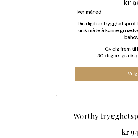
kr
9
Hver måned
Din digitale trygghetsprofil 
unik måte å kunne gi nødv
behov
Gyldig frem til
30 dagers gratis 
Velg
Worthy trygghetspr
949 kr
kr
9