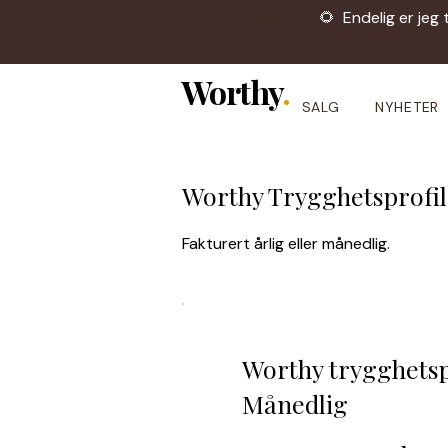
🌻 Endelig er jeg 
OBS!
Worthy
.
SALG
NYHETER
Worthy Trygghetsprofil
Fakturert årlig eller månedlig.
Worthy trygghetspr
Månedlig
99 kr