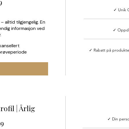
9
✓ Unik 
– alltid tilgjengelig. En
endig informasjon ved
✓ Oppdat
.
 kansellert
✓ Rabatt på produkt
prøveperiode
ofil | Årlig
✓ Din perso
49