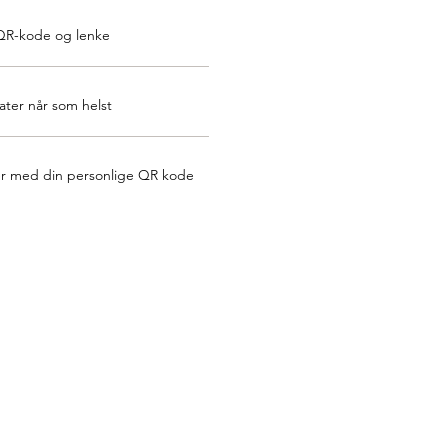
QR-kode og lenke
er når som helst
er med din personlige QR kode