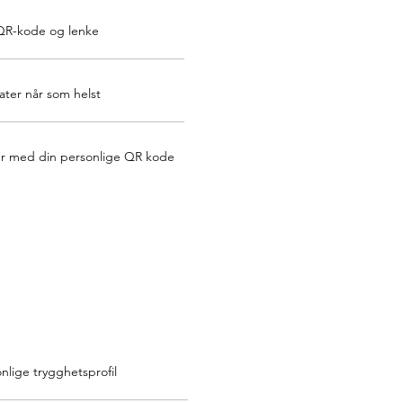
QR-kode og lenke
er når som helst
er med din personlige QR kode
nlige trygghetsprofil