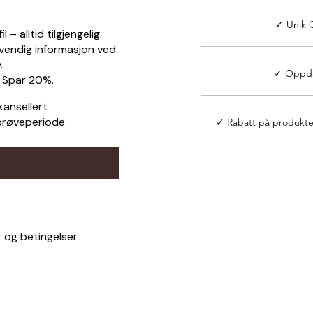
✓ Unik 
 – alltid tilgjengelig.
vendig informasjon ved
.
✓ Oppdat
. Spar 20%.
 kansellert
prøveperiode
✓ Rabatt på produkt
år og betingelser