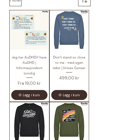
Filtrer
Jeg har AuDHD/I have
Don’t stand so close
AuDHD |
to me - med egen
Informasjonskort
tekst | Unisex Genser
tosidig
Pris
499,00 kr
Salgspris
Fra
19,00 kr
🌻 Legg i kurv
🌻 Legg i kurv