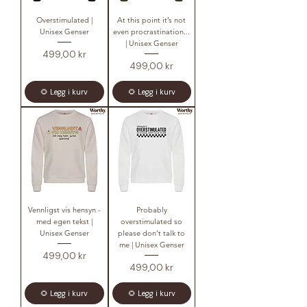
Overstimulated |
At this point it’s not
Unisex Genser
even procrastination...
| Unisex Genser
Pris
499,00 kr
Pris
499,00 kr
🌻 Legg i kurv
🌻 Legg i kurv
Vennligst vis hensyn -
Probably
med egen tekst |
overstimulated so
Unisex Genser
please don’t talk to
me | Unisex Genser
Pris
499,00 kr
Pris
499,00 kr
🌻 Legg i kurv
🌻 Legg i kurv