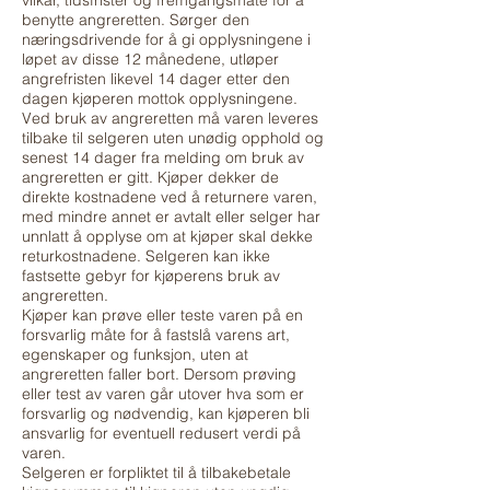
vilkår, tidsfrister og fremgangsmåte for å
benytte angreretten. Sørger den
næringsdrivende for å gi opplysningene i
løpet av disse 12 månedene, utløper
angrefristen likevel 14 dager etter den
dagen kjøperen mottok opplysningene.
Ved bruk av angreretten må varen leveres
tilbake til selgeren uten unødig opphold og
senest 14 dager fra melding om bruk av
angreretten er gitt. Kjøper dekker de
direkte kostnadene ved å returnere varen,
med mindre annet er avtalt eller selger har
unnlatt å opplyse om at kjøper skal dekke
returkostnadene. Selgeren kan ikke
fastsette gebyr for kjøperens bruk av
angreretten.
Kjøper kan prøve eller teste varen på en
forsvarlig måte for å fastslå varens art,
egenskaper og funksjon, uten at
angreretten faller bort. Dersom prøving
eller test av varen går utover hva som er
forsvarlig og nødvendig, kan kjøperen bli
ansvarlig for eventuell redusert verdi på
varen.
Selgeren er forpliktet til å tilbakebetale