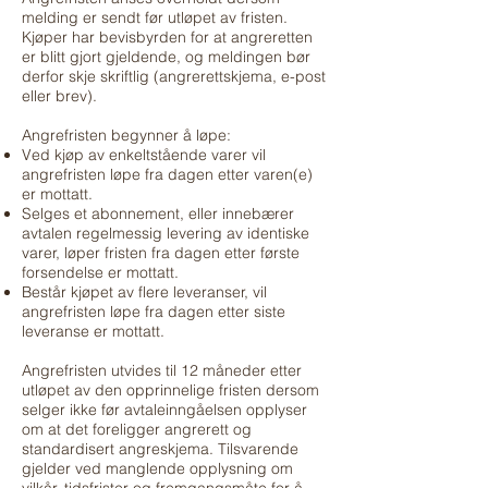
melding er sendt før utløpet av fristen.
Kjøper har bevisbyrden for at angreretten
er blitt gjort gjeldende, og meldingen bør
derfor skje skriftlig (angrerettskjema, e-post
eller brev).
Angrefristen begynner å løpe:
Ved kjøp av enkeltstående varer vil
angrefristen løpe fra dagen etter varen(e)
er mottatt.
Selges et abonnement, eller innebærer
avtalen regelmessig levering av identiske
varer, løper fristen fra dagen etter første
forsendelse er mottatt.
Består kjøpet av flere leveranser, vil
angrefristen løpe fra dagen etter siste
leveranse er mottatt.
Angrefristen utvides til 12 måneder etter
utløpet av den opprinnelige fristen dersom
selger ikke før avtaleinngåelsen opplyser
om at det foreligger angrerett og
standardisert angreskjema. Tilsvarende
gjelder ved manglende opplysning om