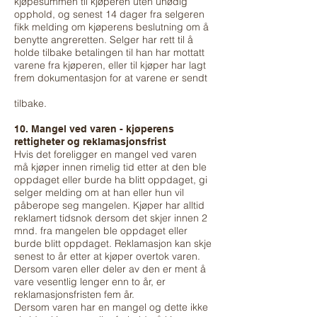
kjøpesummen til kjøperen uten unødig
opphold, og senest 14 dager fra selgeren
fikk melding om kjøperens beslutning om å
benytte angreretten. Selger har rett til å
holde tilbake betalingen til han har mottatt
varene fra kjøperen, eller til kjøper har lagt
frem dokumentasjon for at varene er sendt
tilbake.
10. Mangel ved varen - kjøperens
rettigheter og reklamasjonsfrist
Hvis det foreligger en mangel ved varen
må kjøper innen rimelig tid etter at den ble
oppdaget eller burde ha blitt oppdaget, gi
selger melding om at han eller hun vil
påberope seg mangelen. Kjøper har alltid
reklamert tidsnok dersom det skjer innen 2
mnd. fra mangelen ble oppdaget eller
burde blitt oppdaget. Reklamasjon kan skje
senest to år etter at kjøper overtok varen.
Dersom varen eller deler av den er ment å
vare vesentlig lenger enn to år, er
reklamasjonsfristen fem år.
Dersom varen har en mangel og dette ikke