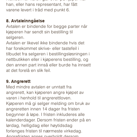
han, eller hans representant, har fått
varene levert i tråd med punkt 6.
8. Avtaleinngåelse
Avtalen er bindende for begge parter når
kjøperen har sendt sin bestilling til
selgeren.
Avtalen er likevel ikke bindende hvis det
har forekommet skrive- eller tastefeil i
tilbudet fra selgeren i bestillingsløsningen i
nettbutikken eller i kjøperens bestilling, og
den annen part innså eller burde ha innsett
at det forelå en slik feil.
9. Angrerett
Med mindre avtalen er unntatt fra
angrerett, kan kjøperen angre kjøpet av
varen i henhold til angrerettloven.
Kjøperen må gi selger melding om bruk av
angreretten innen 14 dager fra fristen
begynner å løpe. I fristen inkluderes alle
kalenderdager. Dersom fristen ender på en
lørdag, helligdag eller høytidsdag
forlenges fristen til nærmeste virkedag.
Angrefristen anses overholdt dersom