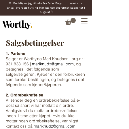
🌻 Endelig er jeg tilbake fra ferie. På grunn av et stort
antall ordre og flytting har jeg noe begrenset kapasitet i
august :)
Worthy
.
Salgsbetingelser
1. Partene
Selger er Worthy.no Mari Knudsen | org.nr.:
931 838 156
|
mariknudz@gmail.com
, og
betegnes i det følgende som
selger/selgeren. Kjøper er den forbrukeren
som foretar bestillingen, og betegnes i det
følgende som kjøper/kjøperen.
2. Ordrebekreftelse
Vi sender deg en ordrebekreftelse på e-
post så snart vi har mottatt din ordre.
Vanligvis vil du motta ordrebekreftelsen
innen 1 time etter kjøpet. Hvis du ikke
mottar noen ordrebekreftelse, vennligst
kontakt oss på
mariknudz@gmail.com
.