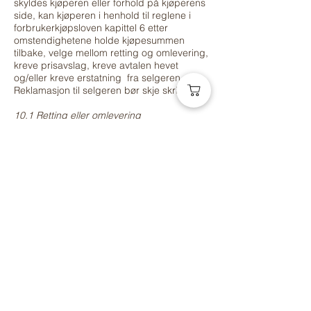
skyldes kjøperen eller forhold på kjøperens
side, kan kjøperen i henhold til reglene i
forbrukerkjøpsloven kapittel 6 etter
omstendighetene holde kjøpesummen
tilbake, velge mellom retting og omlevering,
kreve prisavslag, kreve avtalen hevet
og/eller kreve erstatning fra selgeren.
Reklamasjon til selgeren bør skje skriftlig.
10.1 Retting eller omlevering
Kjøperen kan velge mellom å kreve
mangelen rettet eller levering av tilsvarende
ting. Selger kan likevel motsette seg
kjøperens krav dersom gjennomføringen av
kravet er umulig eller volder selgeren
urimelige kostnader. Retting eller
omlevering skal foretas innen rimelig tid.
Selger har i utgangspunktet ikke rett til å
foreta mer enn to avhjelpsforsøk for samme
mangel.
10.2 Prisavslag
Kjøper kan kreve et passende prisavslag
dersom varen ikke blir rettet eller omlevert.
Dette innebærer at forholdet mellom