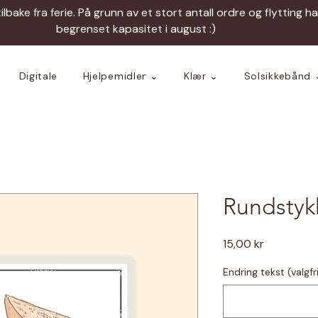
tilbake fra ferie. På grunn av et stort antall ordre og flytting h
begrenset kapasitet i august :)
Digitale
Hjelpemidler ⌄
Klær ⌄
Solsikkebånd 
Rundstykk
Pris
15,00 kr
Endring tekst (valgfr