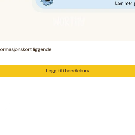
nformasjonskort liggende
Hurtigvisning
Legg til i handlekurv
PRODUKTER
DIAGNO
Digitale filer
ADHD
 med ♥ i Drammen.
Hjelpemidler
Autisme
m trenger å bli sett og
Klær
Angst
Solsikkebånd
Diabetes