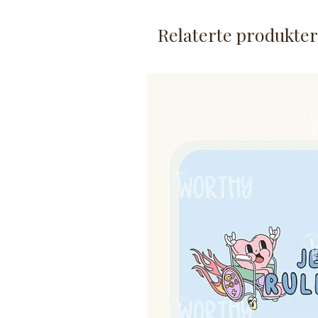
tegninger.
Produktet for å be om tilpasni
Relaterte produkter
Om kortet:
Et stykk bildekort/behovsk
Kortet er laminert.
Størrelse er ca. 5,4x5,4cm 
Produktet lages på bestillin
Festemetoder selges separat
Produktet er laget spesielt til 
derfor forekomme☻
Ikke egnet for små barn uten 
laminert, men garanteres ikke 
både barn og voksne i daglig