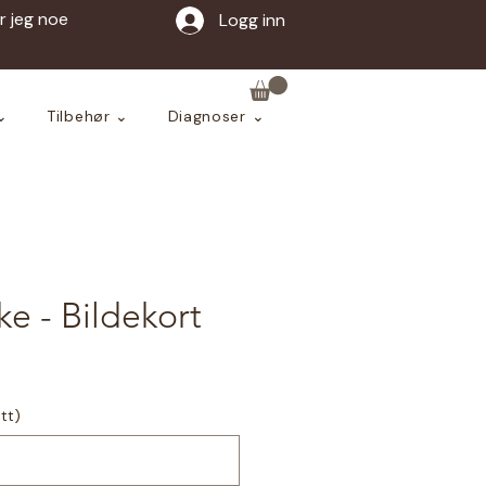
ar jeg noe
Logg inn
⌄
Tilbehør ⌄
Diagnoser ⌄
e - Bildekort
itt)