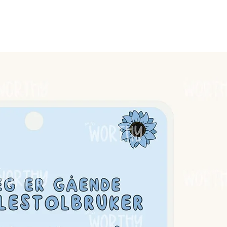
nger, finner du
her.
ort/PECS | Rundstykke
stort med laminert kant.
g.
her.
deg og for hånd, skjønnhetsfeil vil
oppsyn av voksne. Produktet er
helt vanntett. Produktet er testet av
 bruk☻