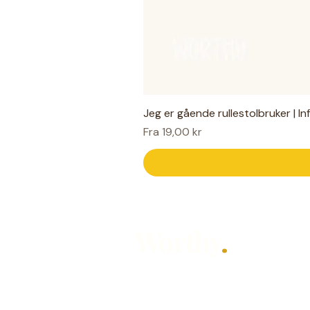
Jeg er gående rullestolbruker | I
Salgspris
Fra
19,00 kr
Worthy
.
Hjelpemidler for hverdagen — laget
Designet av Mari Knudsen for alle so
hørt, på sin måte.