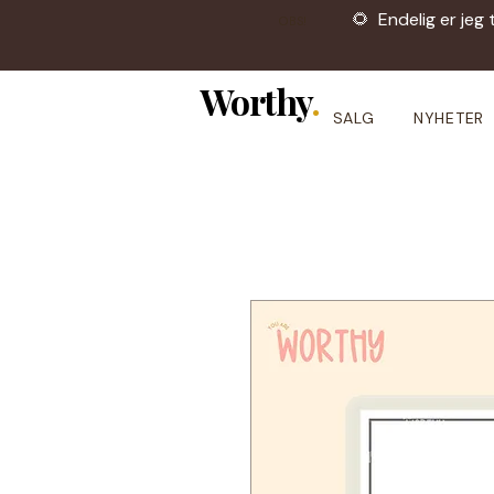
🌻 Endelig er jeg 
OBS!
Worthy
.
SALG
NYHETER