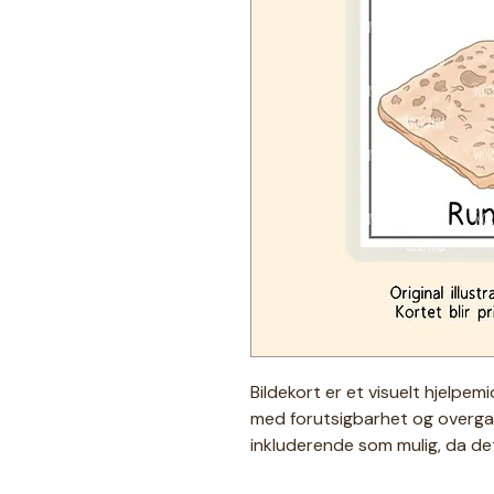
Bildekort er et visuelt hjelpem
med forutsigbarhet og overga
inkluderende som mulig, da det
igjen i illustrasjonene☻ Derfor