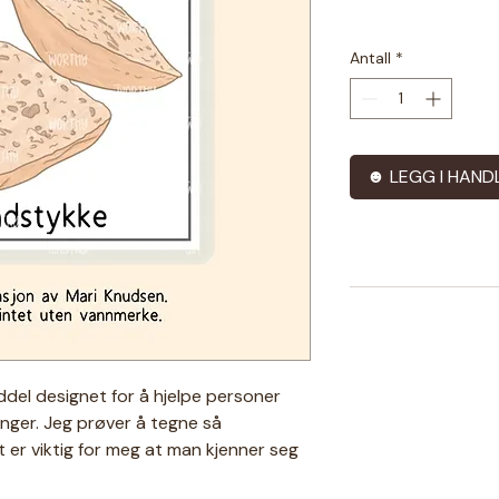
Antall
*
☻ LEGG I HAND
iddel designet for å hjelpe personer
nger. Jeg prøver å tegne så
 er viktig for meg at man kjenner seg
 tilpasser jeg også gjerne eksisterende