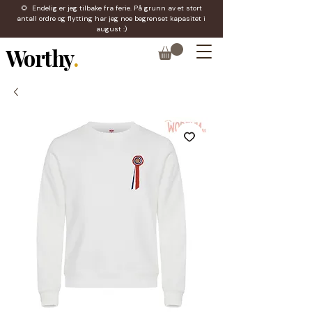
🌻 Endelig er jeg tilbake fra ferie. På grunn av et stort
antall ordre og flytting har jeg noe begrenset kapasitet i
august :)
Worthy
.