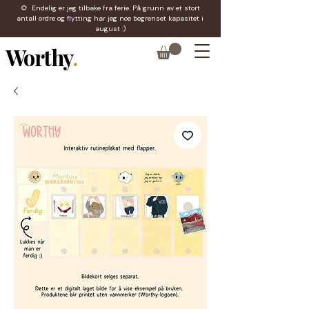
🌻 Endelig er jeg tilbake fra ferie. På grunn av et stort
antall ordre og flytting har jeg noe begrenset kapasitet i
august :)
Worthy
.