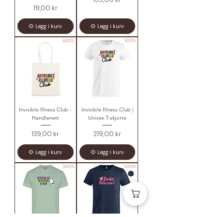
Pris
19,00 kr
🌻 Legg i kurv
🌻 Legg i kurv
Invisible Illness Club -
Invisible Illness Club |
Handlenett
Unisex T-skjorte
Pris
Pris
139,00 kr
219,00 kr
🌻 Legg i kurv
🌻 Legg i kurv