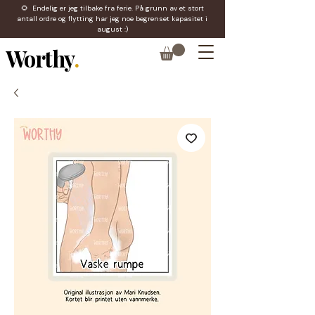
🌻 Endelig er jeg tilbake fra ferie. På grunn av et stort
antall ordre og flytting har jeg noe begrenset kapasitet i
august :)
Worthy
.