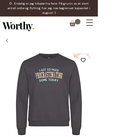
🌻 Endelig er jeg tilbake fra ferie. På grunn av et stort
antall ordre og flytting har jeg noe begrenset kapasitet i
august :)
Worthy
.