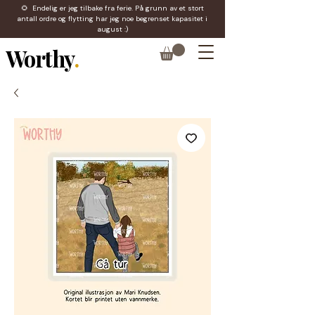
🌻 Endelig er jeg tilbake fra ferie. På grunn av et stort
antall ordre og flytting har jeg noe begrenset kapasitet i
august :)
Worthy
.