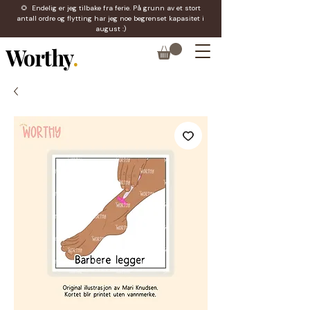
🌻 Endelig er jeg tilbake fra ferie. På grunn av et stort
antall ordre og flytting har jeg noe begrenset kapasitet i
august :)
Worthy
.