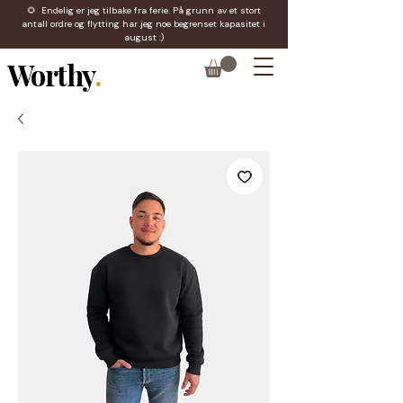
🌻 Endelig er jeg tilbake fra ferie. På grunn av et stort
antall ordre og flytting har jeg noe begrenset kapasitet i
august :)
Worthy
.