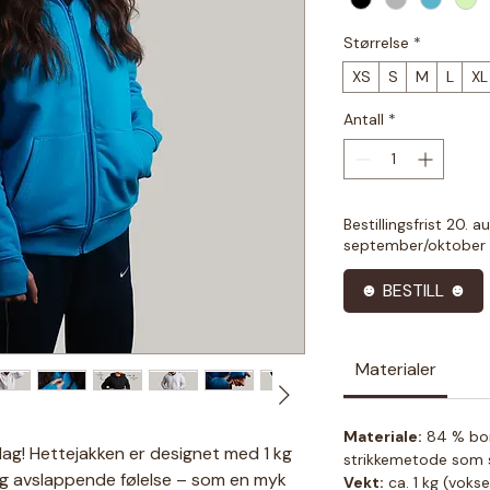
Størrelse
*
XS
S
M
L
XL
Antall
*
Bestillingsfrist 20. 
september/oktober 
☻ BESTILL ☻
Materialer
Materiale:
84 % bom
rdag! Hettejakken er designet med 1 kg
strikkemetode som s
og avslappende følelse – som en myk
Vekt:
ca. 1 kg (vokse