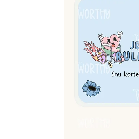
kengurulommen og de uttakbare
Den overdimensjonerte, dobbel
lyddempende effekt, slik at du
– uansett hvor du er. Mange 
hjelper dem med å finne ro, s
i en travel hverdag.