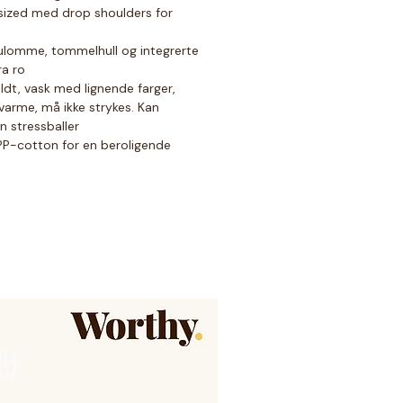
sized med drop shoulders for
lomme, tommelhull og integrerte
ra ro
dt, vask med lignende farger,
varme, må ikke strykes. Kan
n stressballer
P-cotton for en beroligende