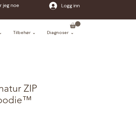
ar jeg noe
Logg inn
⌄
Tilbehør ⌄
Diagnoser ⌄
natur ZIP
oodie™