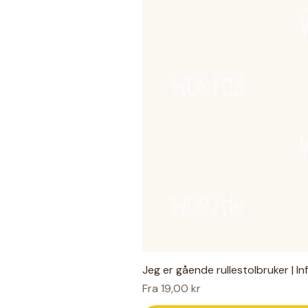
Jeg er gående rullestolbruker | I
Salgspris
Fra
19,00 kr