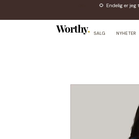
🌻 Endelig er jeg 
OBS!
Worthy
.
SALG
NYHETER