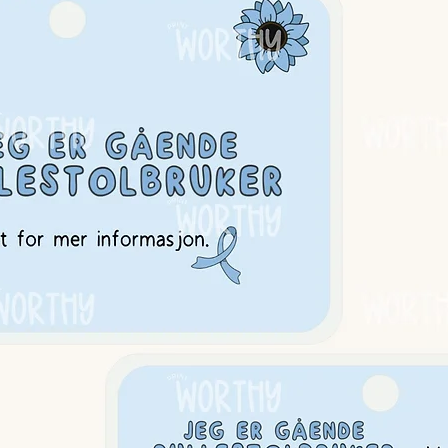
 stressballene gir ekstra komfort.
tfôrede hetten gir en lett
 kan stenge verden litt ute og finne ro
av kundene våre opplever at Hugz
kape nærvær og en følelse av trygghet