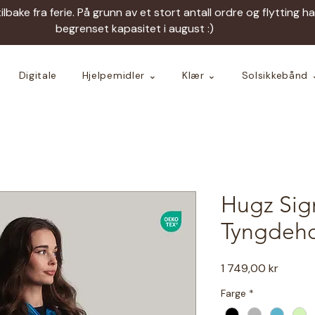
tilbake fra ferie. På grunn av et stort antall ordre og flytting h
begrenset kapasitet i august :)
Digitale
Hjelpemidler ⌄
Klær ⌄
Solsikkebånd 
Hugz Sig
Tyngdeh
Pris
1 749,00 kr
Farge
*