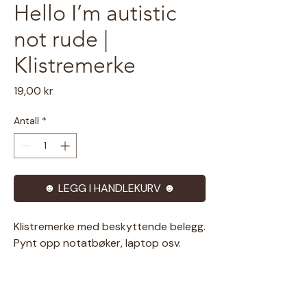
Hello I’m autistic
not rude |
Klistremerke
Pris
19,00 kr
Antall
*
☻ LEGG I HANDLEKURV ☻
Klistremerke med beskyttende belegg.
Pynt opp notatbøker, laptop osv.
★ Spesifikasjoner ★
Klistremerket er laminert, men tåler