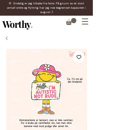
🌻 Endelig er jeg tilbake fra ferie. På grunn av et stort
antall ordre og flytting har jeg noe begrenset kapasitet i
august :)
Worthy
.