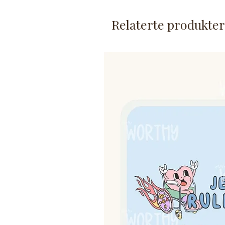
Klistremerket er laminert, m
Det er ca. 7,5 cm på det br
Relaterte produkter