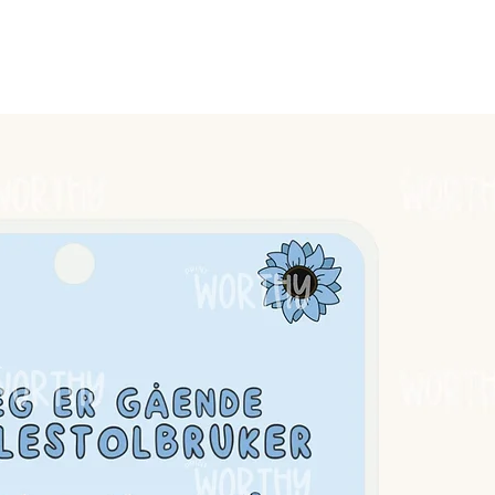
en tåler ikke vann.
edeste.