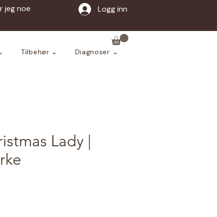
ar jeg noe
Logg inn
⌄
Tilbehør ⌄
Diagnoser ⌄
istmas Lady |
rke