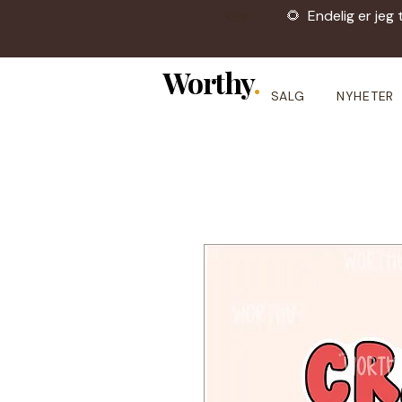
🌻 Endelig er jeg 
OBS!
Worthy
.
SALG
NYHETER