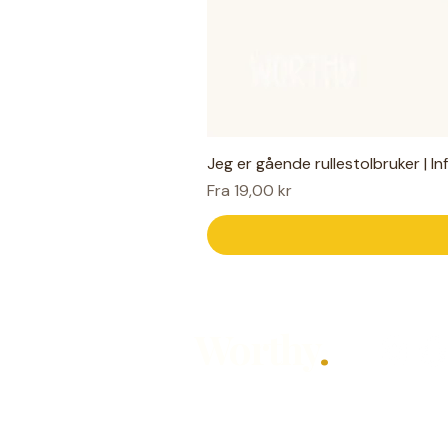
Jeg er gående rullestolbruker | I
Salgspris
Fra
19,00 kr
Worthy
.
Hjelpemidler for hverdagen — laget
Designet av Mari Knudsen for alle so
hørt, på sin måte.