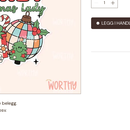
☻ LEGG I HAND
 belegg.
osv.