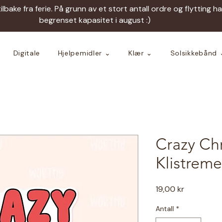
tilbake fra ferie. På grunn av et stort antall ordre og flytting h
begrenset kapasitet i august :)
Digitale
Hjelpemidler ⌄
Klær ⌄
Solsikkebånd 
Crazy Chr
Klistreme
Pris
19,00 kr
Antall
*