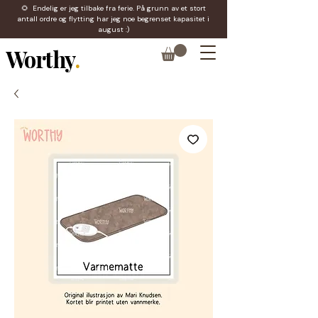
🌻 Endelig er jeg tilbake fra ferie. På grunn av et stort
antall ordre og flytting har jeg noe begrenset kapasitet i
august :)
Worthy
.