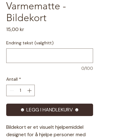
Varmematte -
Bildekort
Pris
15,00 kr
Endring tekst (valgfritt)
0/100
Antall
*
☻ LEGG I HANDLEKURV ☻
Bildekort er et visuelt hjelpemiddel
designet for å hjelpe personer med