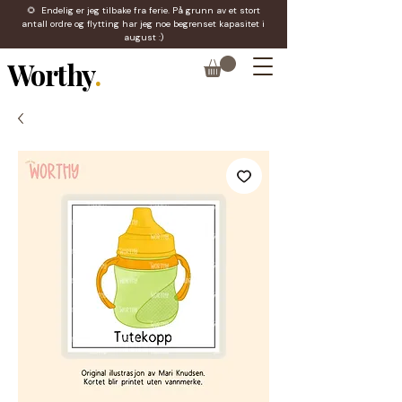
🌻 Endelig er jeg tilbake fra ferie. På grunn av et stort
antall ordre og flytting har jeg noe begrenset kapasitet i
august :)
Worthy
.