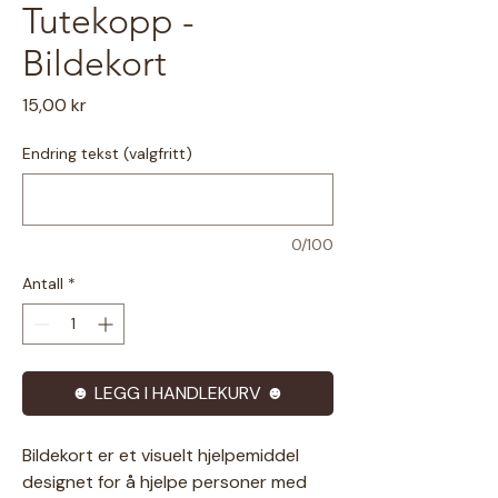
Tutekopp -
Bildekort
Pris
15,00 kr
Endring tekst (valgfritt)
0/100
Antall
*
☻ LEGG I HANDLEKURV ☻
Bildekort er et visuelt hjelpemiddel
designet for å hjelpe personer med