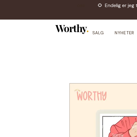
🌻 Endelig er jeg 
OBS!
Worthy
.
SALG
NYHETER