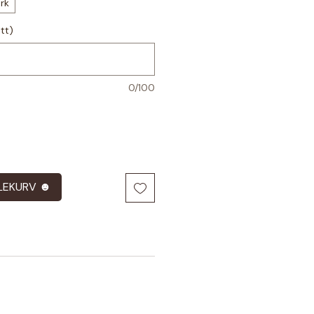
rk
itt)
0/100
LEKURV ☻