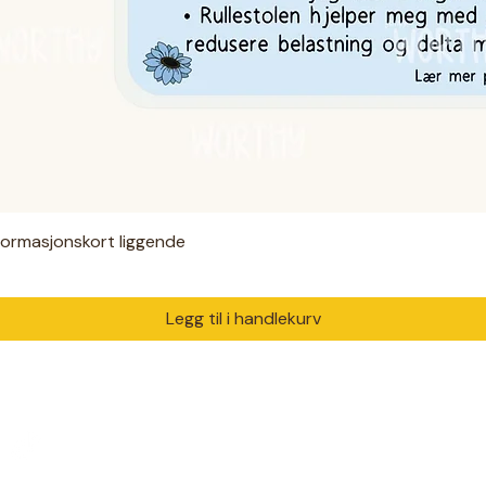
nformasjonskort liggende
Hurtigvisning
Legg til i handlekurv
PRODUKTER
DIAGNO
Digitale filer
ADHD