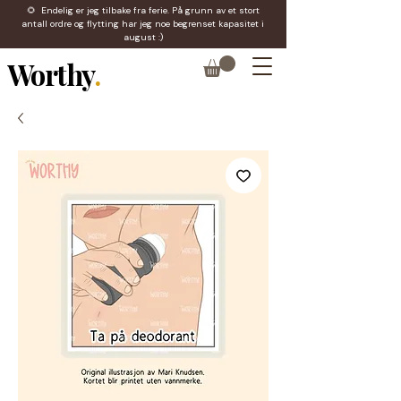
🌻 Endelig er jeg tilbake fra ferie. På grunn av et stort
antall ordre og flytting har jeg noe begrenset kapasitet i
august :)
Worthy
.