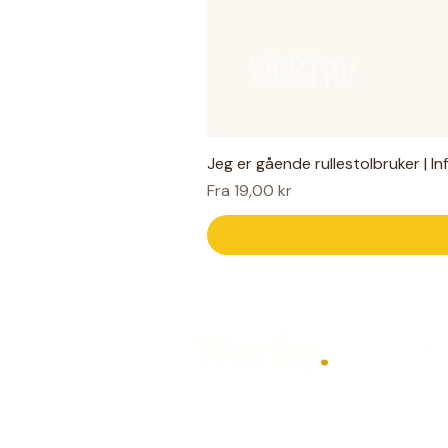
Jeg er gående rullestolbruker | I
Salgspris
Fra
19,00 kr
Worthy
.
Hjelpemidler for hverdagen — laget
Designet av Mari Knudsen for alle so
hørt, på sin måte.