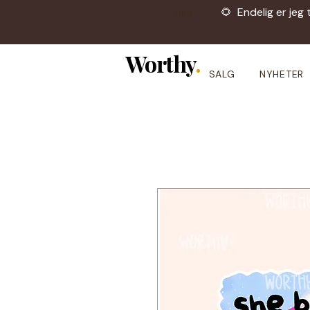
🌻 Endelig er jeg 
OBS!
Worthy
.
SALG
NYHETER