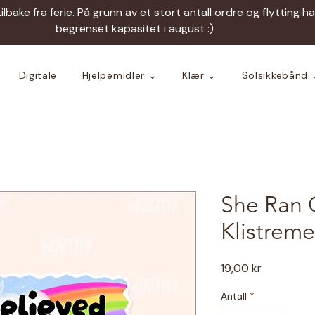
tilbake fra ferie. På grunn av et stort antall ordre og flytting h
begrenset kapasitet i august :)
Digitale
Hjelpemidler ⌄
Klær ⌄
Solsikkebånd 
She Ran 
Klistreme
Pris
19,00 kr
Antall
*