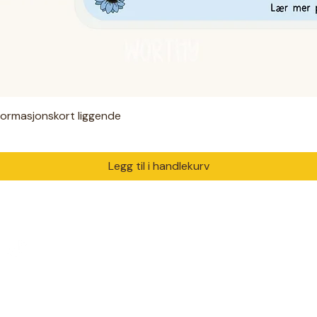
nformasjonskort liggende
Hurtigvisning
Legg til i handlekurv
PRODUKTER
DIAGNO
Digitale filer
ADHD
 med ♥ i Drammen.
Hjelpemidler
Autisme
m trenger å bli sett og
Klær
Angst
Solsikkebånd
Diabetes