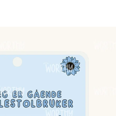
en tåler ikke vann.
edeste.