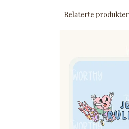
Klistremerket er laminert, m
Det er ca. 7,5 cm på det br
Relaterte produkter