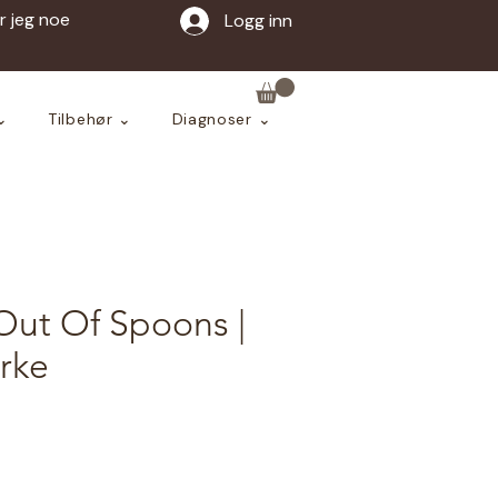
ar jeg noe
Logg inn
⌄
Tilbehør ⌄
Diagnoser ⌄
Out Of Spoons |
rke