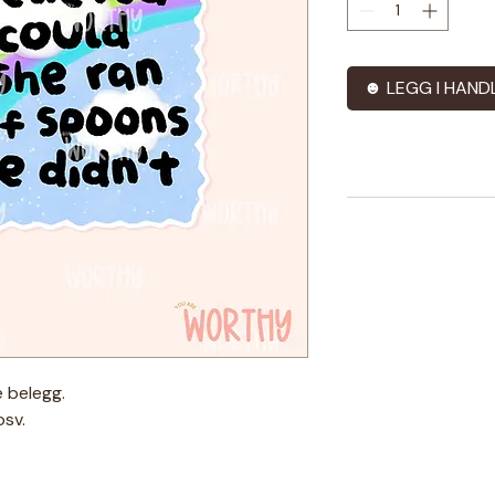
☻ LEGG I HAND
 belegg.
osv.