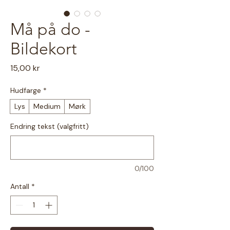
Må på do -
Bildekort
Pris
15,00 kr
Hudfarge
*
Lys
Medium
Mørk
Endring tekst (valgfritt)
0/100
Antall
*