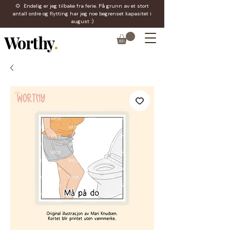
🌻 Endelig er jeg tilbake fra ferie. På grunn av et stort
antall ordre og flytting har jeg noe begrenset kapasitet i
august :)
Worthy
.