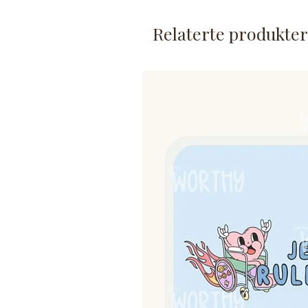
tegninger.
Produktet for å be om tilpasni
Relaterte produkter
Om kortet:
Et stykk bildekort/behovsk
Kortet er laminert.
Størrelse er ca. 5,4x5,4cm 
Produktet lages på bestillin
Festemetoder selges separat
Produktet er laget spesielt til 
derfor forekomme☻
Ikke egnet for små barn uten 
laminert, men garanteres ikke 
både barn og voksne i daglig