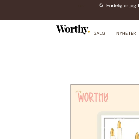
🌻 Endelig er jeg 
OBS!
Worthy
.
SALG
NYHETER