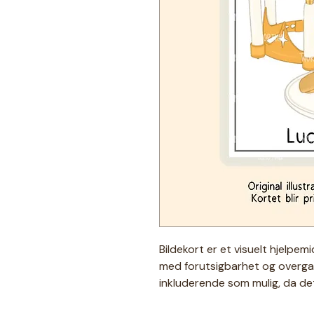
Bildekort er et visuelt hjelpem
med forutsigbarhet og overga
inkluderende som mulig, da det
igjen i illustrasjonene☻ Derfor