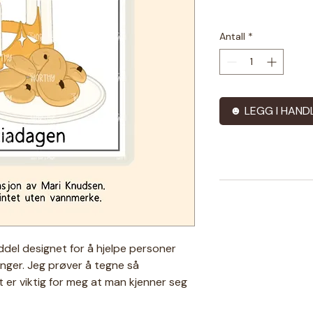
Antall
*
☻ LEGG I HAND
iddel designet for å hjelpe personer
nger. Jeg prøver å tegne så
 er viktig for meg at man kjenner seg
 tilpasser jeg også gjerne eksisterende