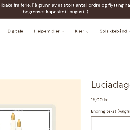
tilbake fra ferie. På grunn av et stort antall ordre og flytting h
begrenset kapasitet i august :)
Digitale
Hjelpemidler ⌄
Klær ⌄
Solsikkebånd 
Luciadage
Pris
15,00 kr
Endring tekst (valgfr