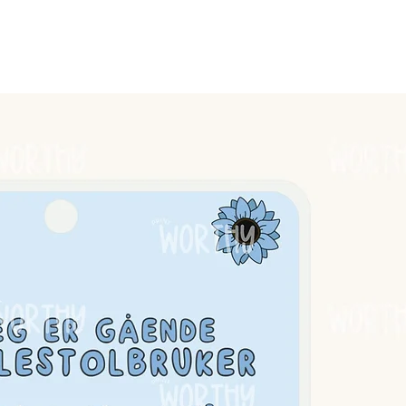
nger, finner du
her.
ort/PECS | Luciadagen
stort med laminert kant.
g.
her.
deg og for hånd, skjønnhetsfeil vil
oppsyn av voksne. Produktet er
helt vanntett. Produktet er testet av
 bruk☻