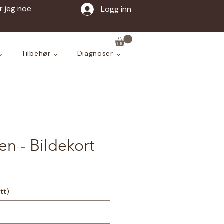
ar jeg noe
Logg inn
⌄
Tilbehør ⌄
Diagnoser ⌄
n - Bildekort
itt)