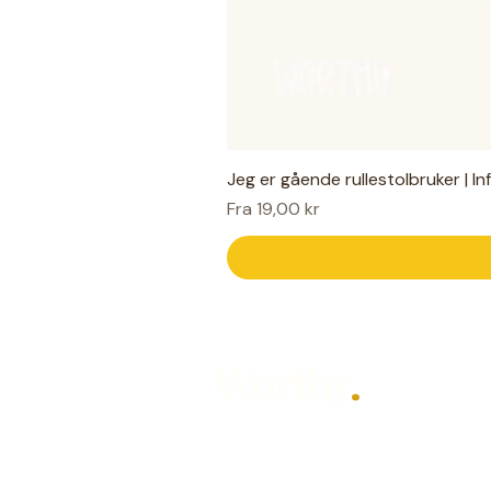
Jeg er gående rullestolbruker | I
Salgspris
Fra
19,00 kr
Worthy
.
Hjelpemidler for hverdagen — laget
Designet av Mari Knudsen for alle so
hørt, på sin måte.