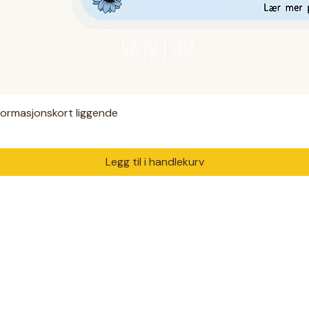
nformasjonskort liggende
Hurtigvisning
Legg til i handlekurv
PRODUKTER
DIAGNO
Digitale filer
ADHD
 med ♥ i Drammen.
Hjelpemidler
Autisme
m trenger å bli sett og
Klær
Angst
Solsikkebånd
Diabetes