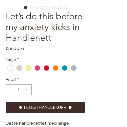
Let’s do this before
my anxiety kicks in -
Handlenett
Pris
139,00 kr
Farge
*
Antall
*
☻ LEGG I HANDLEKURV ☻
Dette handlenettet med lange