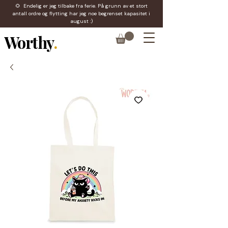
🌻 Endelig er jeg tilbake fra ferie. På grunn av et stort
antall ordre og flytting har jeg noe begrenset kapasitet i
august :)
Worthy
.