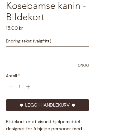
Kosebamse kanin -
Bildekort
Pris
15,00 kr
Endring tekst (valgfritt)
0/100
Antall
*
☻ LEGG I HANDLEKURV ☻
Bildekort er et visuelt hjelpemiddel
designet for å hjelpe personer med