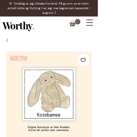
🌻 Endelig er jeg tilbake fra ferie. På grunn av et stort
antall ordre og flytting har jeg noe begrenset kapasitet i
august :)
Worthy
.