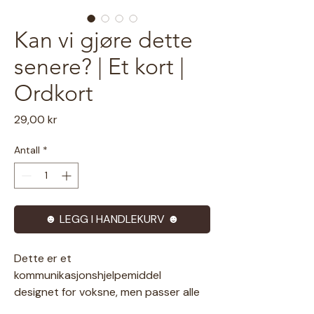
Kan vi gjøre dette
senere? | Et kort |
Ordkort
Pris
29,00 kr
Antall
*
☻ LEGG I HANDLEKURV ☻
Dette er et
kommunikasjonshjelpemiddel
designet for voksne, men passer alle
aldre som ønsker tekst som