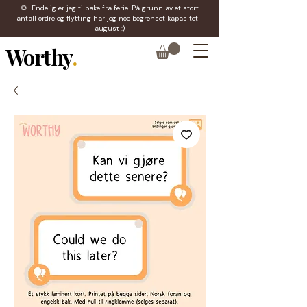
🌻 Endelig er jeg tilbake fra ferie. På grunn av et stort
antall ordre og flytting har jeg noe begrenset kapasitet i
august :)
Worthy
.