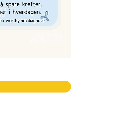
Gående rullestolbruker | In
Salgspris
Fra
19,00 kr
SER
KUNDESERVICE
Om Worthy