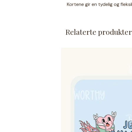
Kortene gir en tydelig og fleks
Printet på begge sider. Nor
Hull til ringklemmer for enke
Relaterte produkter
med).
Disse kortene "selges som d
endringer.
Trykk her for pr
Produktet lages på bestilling
er lagt inn.
Kortene gjør kommunikasjon en