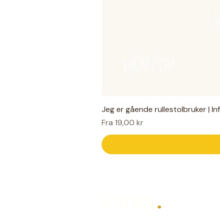
Jeg er gående rullestolbruker | I
Salgspris
Fra
19,00 kr
Worthy
.