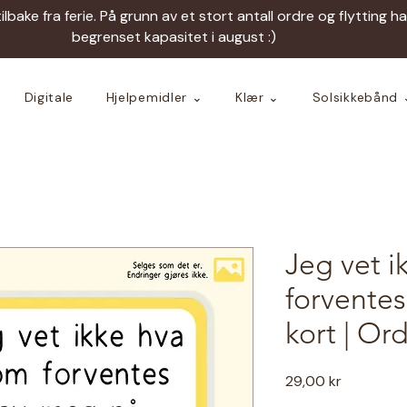
tilbake fra ferie. På grunn av et stort antall ordre og flytting h
begrenset kapasitet i august :)
Digitale
Hjelpemidler ⌄
Klær ⌄
Solsikkebånd 
Jeg vet i
forventes
kort | Or
Pris
29,00 kr