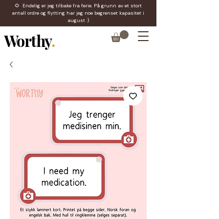
🌻 Endelig er jeg tilbake fra ferie. På grunn av et stort
antall ordre og flytting har jeg noe begrenset kapasitet i
august :)
Worthy
.