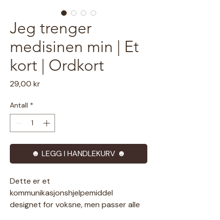
Jeg trenger
medisinen min | Et
kort | Ordkort
Pris
29,00 kr
Antall
*
☻ LEGG I HANDLEKURV ☻
Dette er et
kommunikasjonshjelpemiddel
designet for voksne, men passer alle
aldre som ønsker tekst som