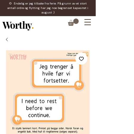
🌻 Endelig er jeg tilbake fra ferie. På grunn av et stort
antall ordre og flytting har jeg noe begrenset kapasitet i
august :)
Worthy
.