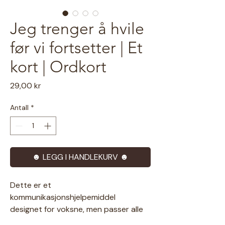
Jeg trenger å hvile
før vi fortsetter | Et
kort | Ordkort
Pris
29,00 kr
Antall
*
☻ LEGG I HANDLEKURV ☻
Dette er et
kommunikasjonshjelpemiddel
designet for voksne, men passer alle
aldre som ønsker tekst som