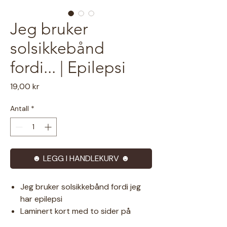
Jeg bruker
solsikkebånd
fordi... | Epilepsi
Pris
19,00 kr
Antall
*
☻ LEGG I HANDLEKURV ☻
Jeg bruker solsikkebånd fordi jeg
har epilepsi
Laminert kort med to sider på
norsk og engelsk, samt litt