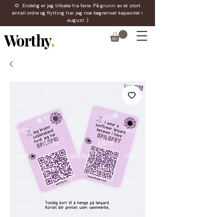
🌻 Endelig er jeg tilbake fra ferie. På grunn av et stort
antall ordre og flytting har jeg noe begrenset kapasitet i
august :)
Worthy
.