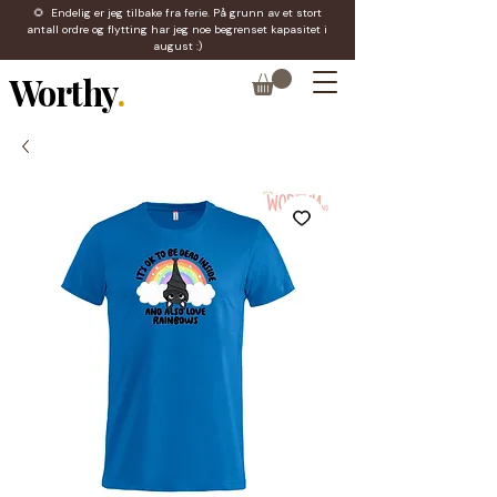
🌻 Endelig er jeg tilbake fra ferie. På grunn av et stort
antall ordre og flytting har jeg noe begrenset kapasitet i
august :)
Worthy
.