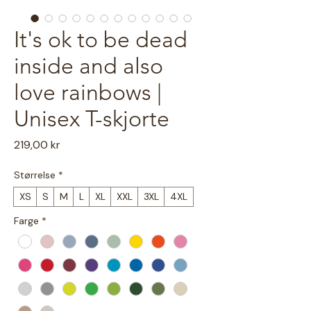
It's ok to be dead
inside and also
love rainbows |
Unisex T-skjorte
Pris
219,00 kr
Størrelse
*
XS
S
M
L
XL
XXL
3XL
4XL
Farge
*