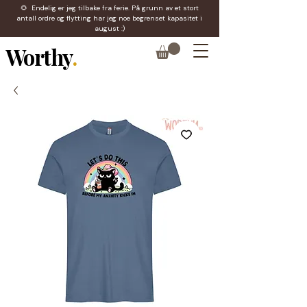
🌻 Endelig er jeg tilbake fra ferie. På grunn av et stort
antall ordre og flytting har jeg noe begrenset kapasitet i
august :)
Worthy
.