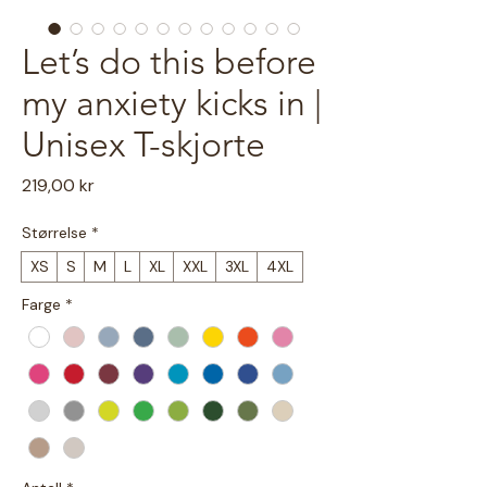
Let’s do this before
my anxiety kicks in |
Unisex T-skjorte
Pris
219,00 kr
Størrelse
*
XS
S
M
L
XL
XXL
3XL
4XL
Farge
*