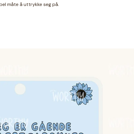
ibel måte å uttrykke seg på.
sk foran og engelsk bak.
l organisering (ringklemme følger ikke
e er".
Jeg gjør dessverre ikke
odukter med endringer.
. Det vil si at det lages etter bestilling
klere – både i hverdagen og på reise.