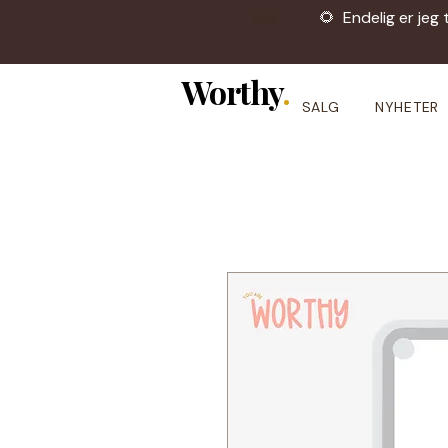
🌻 Endelig er jeg 
OBS!
Worthy
.
SALG
NYHETER