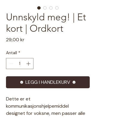
Unnskyld meg! | Et
kort | Ordkort
Pris
29,00 kr
Antall
*
☻ LEGG I HANDLEKURV ☻
Dette er et
kommunikasjonshjelpemiddel
designet for voksne, men passer alle
aldre som ønsker tekst som
kommunikasjonsmetode. Kortene gir