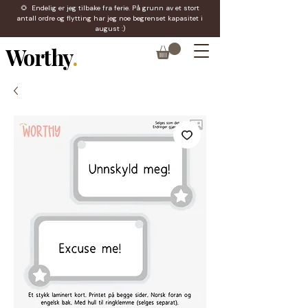
🌻 Endelig er jeg tilbake fra ferie. På grunn av et stort
antall ordre og flytting har jeg noe begrenset kapasitet i
august :)
Worthy
.