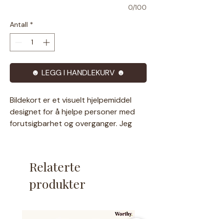
0/100
Antall
*
☻ LEGG I HANDLEKURV ☻
Bildekort er et visuelt hjelpemiddel
designet for å hjelpe personer med
forutsigbarhet og overganger. Jeg
prøver å tegne så inkluderende som
mulig, da det er viktig for meg at man
kjenner seg igjen i illustrasjonene☻
Relaterte
Derfor tilpasser jeg også gjerne
produkter
eksisterende tegninger.
Produktet for å be om tilpasninger,
finner du
her.