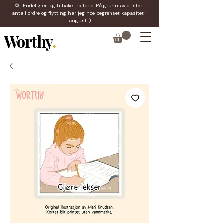
🌻 Endelig er jeg tilbake fra ferie. På grunn av et stort
antall ordre og flytting har jeg noe begrenset kapasitet i
august :)
Worthy
.