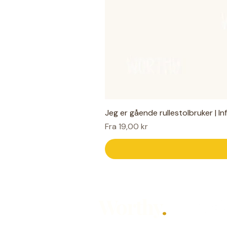
Jeg er gående rullestolbruker | I
Salgspris
Fra
19,00 kr
Worthy
.