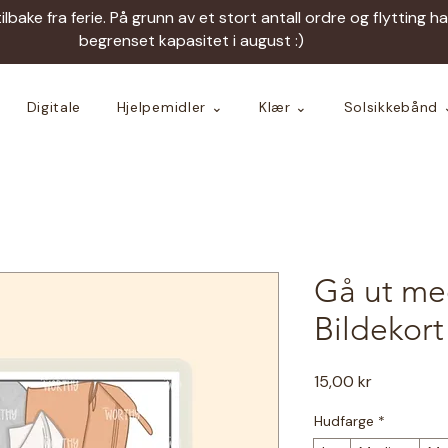
tilbake fra ferie. På grunn av et stort antall ordre og flytting h
begrenset kapasitet i august :)
Digitale
Hjelpemidler ⌄
Klær ⌄
Solsikkebånd 
Gå ut me
Bildekort
Pris
15,00 kr
Hudfarge
*