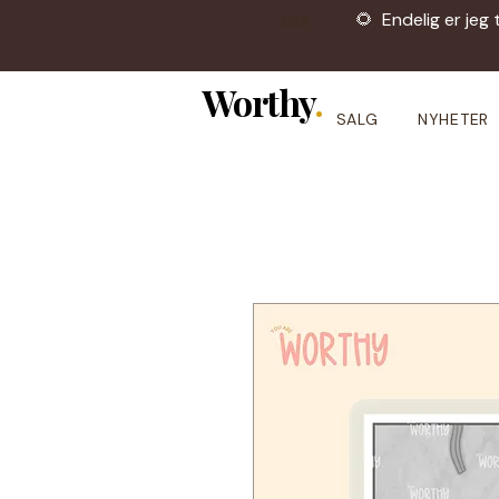
🌻 Endelig er jeg 
OBS!
Worthy
.
SALG
NYHETER