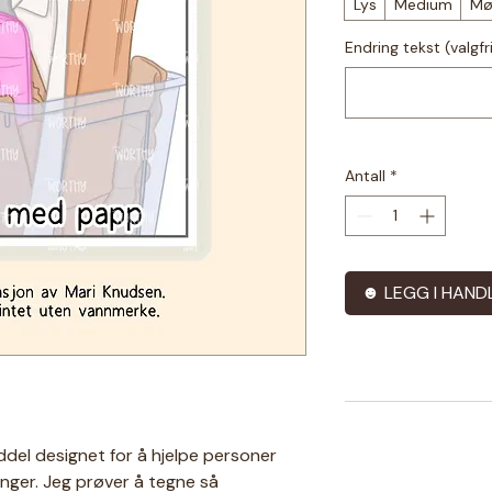
Lys
Medium
Mø
Endring tekst (valgfr
Antall
*
☻ LEGG I HAND
iddel designet for å hjelpe personer
nger. Jeg prøver å tegne så