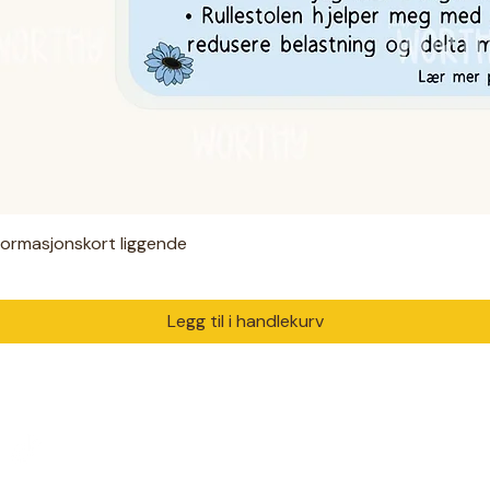
nformasjonskort liggende
Hurtigvisning
Legg til i handlekurv
PRODUKTER
DIAGNO
Digitale filer
ADHD