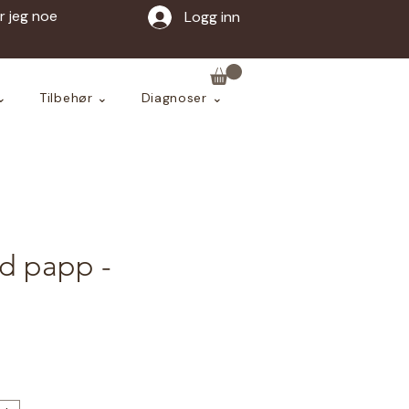
ar jeg noe
Logg inn
⌄
Tilbehør ⌄
Diagnoser ⌄
d papp -