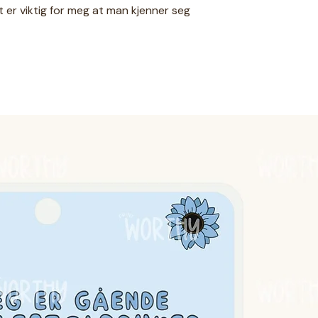
 er viktig for meg at man kjenner seg
 tilpasser jeg også gjerne eksisterende
nger, finner du
her.
kort/PECS | Gå ut med papp
stort med laminert kant.
g.
her.
deg og for hånd, skjønnhetsfeil vil
oppsyn av voksne. Produktet er
helt vanntett. Produktet er testet av
 bruk☻