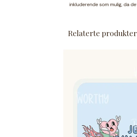
inkluderende som mulig, da det
igjen i illustrasjonene☻ Derfor
tegninger.
Produktet for å be om tilpasni
Relaterte produkter
Om kortet:
Et stykk bildekort/behovs
Kortet er laminert.
Størrelse er ca. 5,4x5,4cm 
Produktet lages på bestillin
Festemetoder selges separat
Produktet er laget spesielt til 
derfor forekomme☻
Ikke egnet for små barn uten 
laminert, men garanteres ikke 
både barn og voksne i daglig