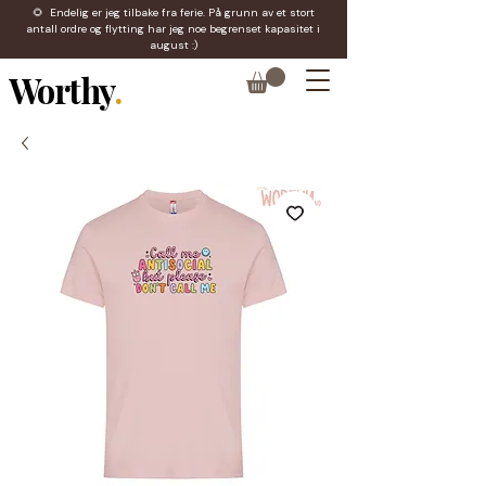
🌻 Endelig er jeg tilbake fra ferie. På grunn av et stort
antall ordre og flytting har jeg noe begrenset kapasitet i
august :)
Worthy
.