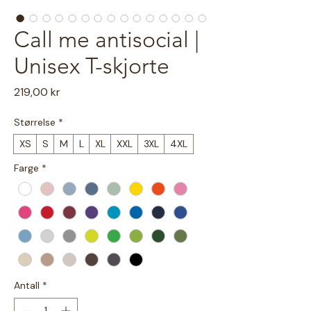
Call me antisocial |
Unisex T-skjorte
Pris
219,00 kr
Størrelse
*
XS
S
M
L
XL
XXL
3XL
4XL
Farge
*
Antall
*