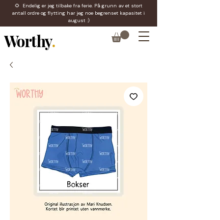
🌻 Endelig er jeg tilbake fra ferie. På grunn av et stort
antall ordre og flytting har jeg noe begrenset kapasitet i
august :)
Worthy
.