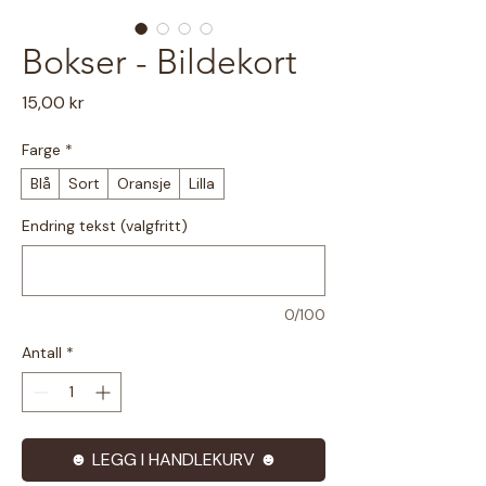
Bokser - Bildekort
Pris
15,00 kr
Farge
*
Blå
Sort
Oransje
Lilla
Endring tekst (valgfritt)
0/100
Antall
*
☻ LEGG I HANDLEKURV ☻