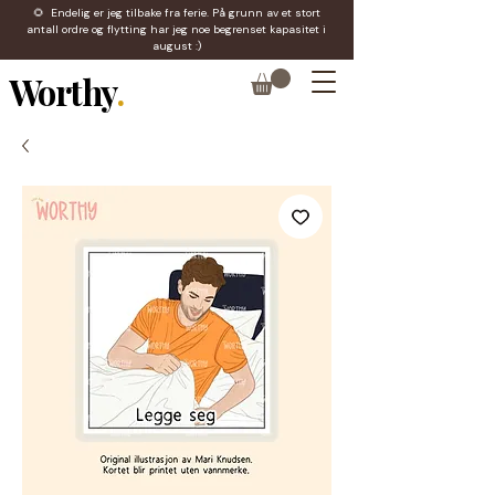
🌻 Endelig er jeg tilbake fra ferie. På grunn av et stort
antall ordre og flytting har jeg noe begrenset kapasitet i
august :)
Worthy
.