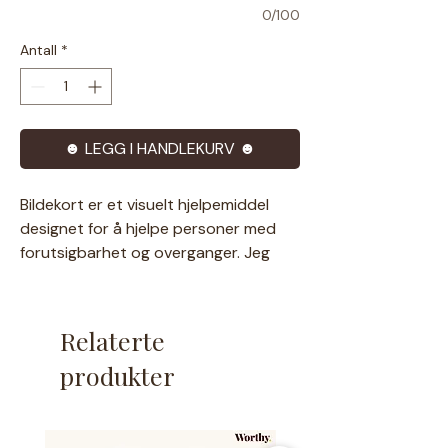
0/100
Antall
*
☻ LEGG I HANDLEKURV ☻
Bildekort er et visuelt hjelpemiddel
designet for å hjelpe personer med
forutsigbarhet og overganger. Jeg
prøver å tegne så inkluderende som
mulig, da det er viktig for meg at man
kjenner seg igjen i illustrasjonene☻
Relaterte
Derfor tilpasser jeg også gjerne
produkter
eksisterende tegninger.
Produktet for å be om tilpasninger,
finner du
her.