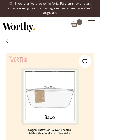
🌻 Endelig er jeg tilbake fra ferie. På grunn av et stort
antall ordre og flytting har jeg noe begrenset kapasitet i
august :)
Worthy
.