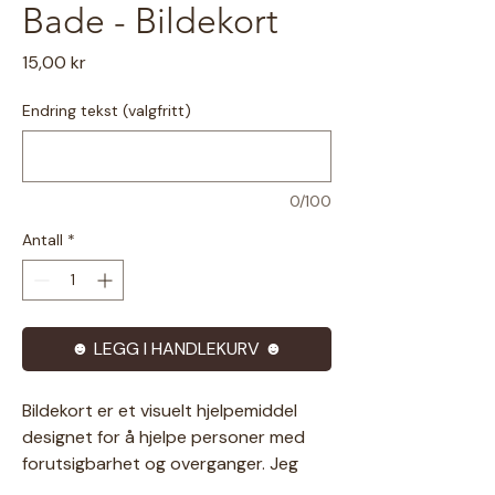
Bade - Bildekort
Pris
15,00 kr
Endring tekst (valgfritt)
0/100
Antall
*
☻ LEGG I HANDLEKURV ☻
Bildekort er et visuelt hjelpemiddel
designet for å hjelpe personer med
forutsigbarhet og overganger. Jeg
prøver å tegne så inkluderende som