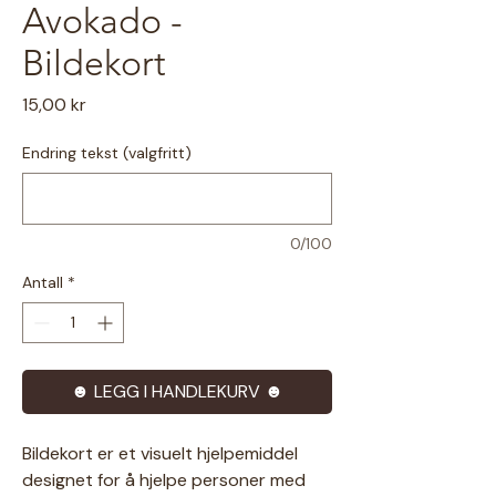
Avokado -
Bildekort
Pris
15,00 kr
Endring tekst (valgfritt)
0/100
Antall
*
☻ LEGG I HANDLEKURV ☻
Bildekort er et visuelt hjelpemiddel
designet for å hjelpe personer med