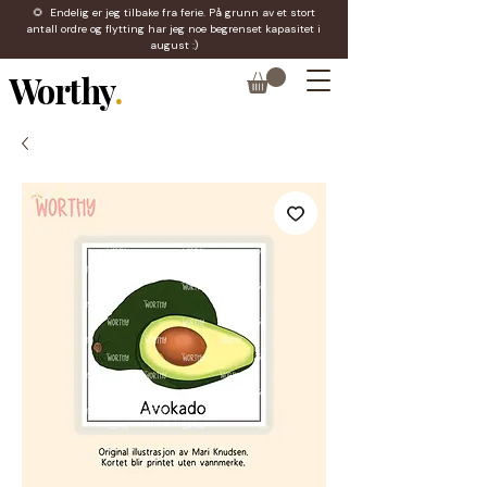
🌻 Endelig er jeg tilbake fra ferie. På grunn av et stort
antall ordre og flytting har jeg noe begrenset kapasitet i
august :)
Worthy
.