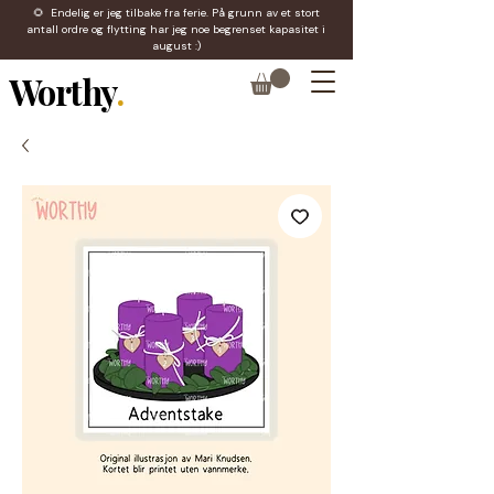
🌻 Endelig er jeg tilbake fra ferie. På grunn av et stort
antall ordre og flytting har jeg noe begrenset kapasitet i
august :)
Worthy
.