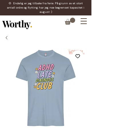
🌻 Endelig er jeg tilbake fra ferie. På grunn av et stort
antall ordre og flytting har jeg noe begrenset kapasitet i
august :)
Worthy
.