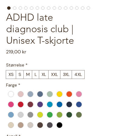
ADHD late
diagnosis club |
Unisex T-skjorte
Pris
219,00 kr
Størrelse
*
XS
S
M
L
XL
XXL
3XL
4XL
Farge
*