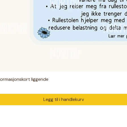
nformasjonskort liggende
Hurtigvisning
Legg til i handlekurv