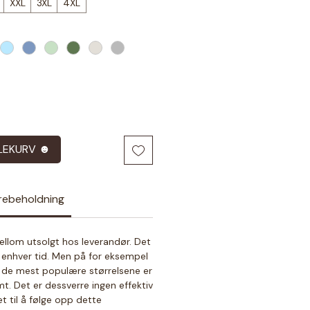
XXL
3XL
4XL
LEKURV ☻
arebeholdning
ellom utsolgt hos leverandør. Det
l enhver tid. Men på for eksempel
r de mest populære størrelsene er
. Det er dessverre ingen effektiv
t til å følge opp dette