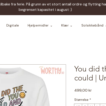
tilbake fra ferie. På grunn av et stort antall ordre og flytting h
begrenset kapasitet i august :)
Digitale
Hjelpemidler ⌄
Klær ⌄
Solsikkebånd 
You did t
could | U
Pris
499,00 kr
Størrelse
*