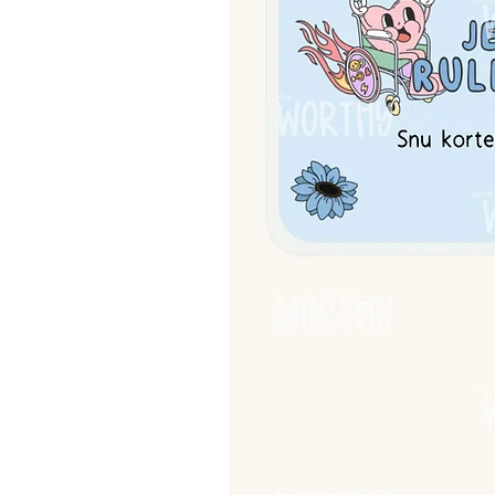
• 80% bomull / 20% resirkulert
• 100% BCI-sertifisert bomull (
Slik tar du best vare på den
• Vaskes på 40 grader – med t
• Unngå tørketrommel, for leng
• Vask før første bruk (plagget 