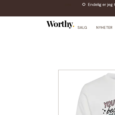
🌻 Endelig er jeg 
OBS!
Worthy
.
SALG
NYHETER