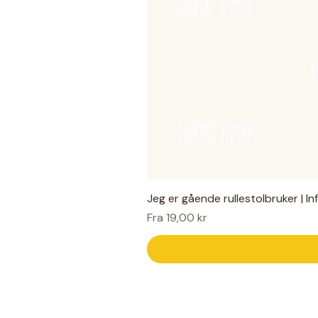
Jeg er gående rullestolbruker | I
Salgspris
Fra
19,00 kr