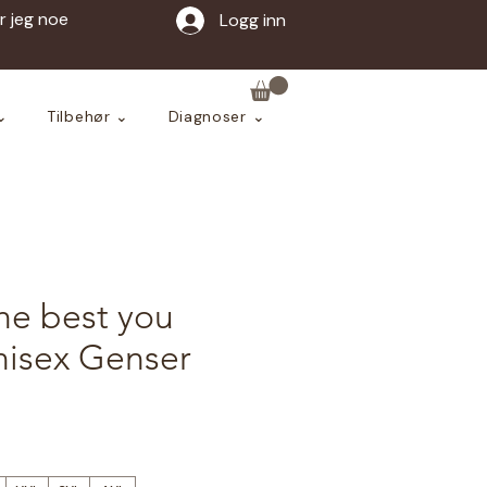
ar jeg noe
Logg inn
⌄
Tilbehør ⌄
Diagnoser ⌄
he best you
nisex Genser