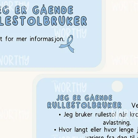
 polyester
Better Cotton Initiative)
rykksiden vrengt inn
re levetid
loer litt før første vask)