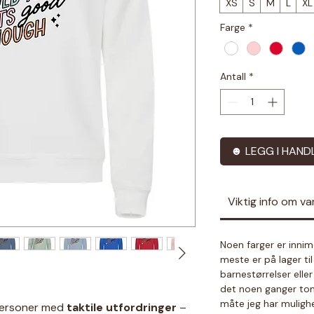
XS
S
M
L
XL
Farge
*
Antall
*
☻ LEGG I HAND
Viktig info om v
Noen farger er innim
meste er på lager ti
barnestørrelser elle
det noen ganger tomt
måte jeg har mulighe
 personer med
taktile utfordringer
–