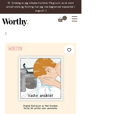
🌻 Endelig er jeg tilbake fra ferie. På grunn av et stort
antall ordre og flytting har jeg noe begrenset kapasitet i
august :)
Worthy
.