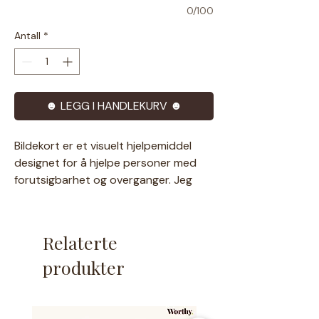
0/100
Antall
*
☻ LEGG I HANDLEKURV ☻
Bildekort er et visuelt hjelpemiddel
designet for å hjelpe personer med
forutsigbarhet og overganger. Jeg
prøver å tegne så inkluderende som
mulig, da det er viktig for meg at man
kjenner seg igjen i illustrasjonene☻
Relaterte
Derfor tilpasser jeg også gjerne
produkter
eksisterende tegninger.
Produktet for å be om tilpasninger,
finner du
her.