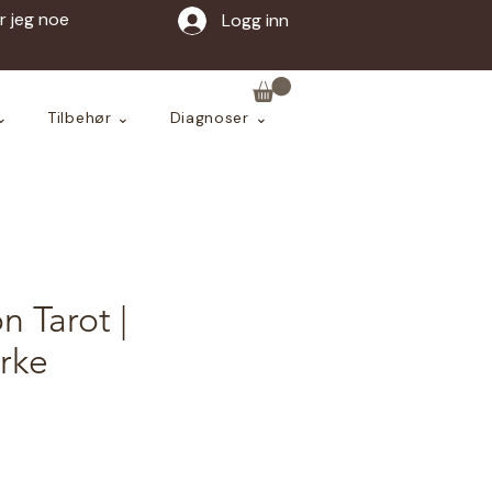
ar jeg noe
Logg inn
⌄
Tilbehør ⌄
Diagnoser ⌄
 Tarot |
rke