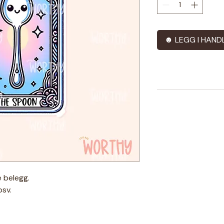
☻ LEGG I HAND
 belegg.
osv.