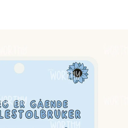
en tåler ikke vann.
edeste.