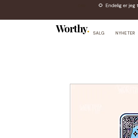
🌻 Endelig er jeg 
OBS!
Worthy
.
SALG
NYHETER