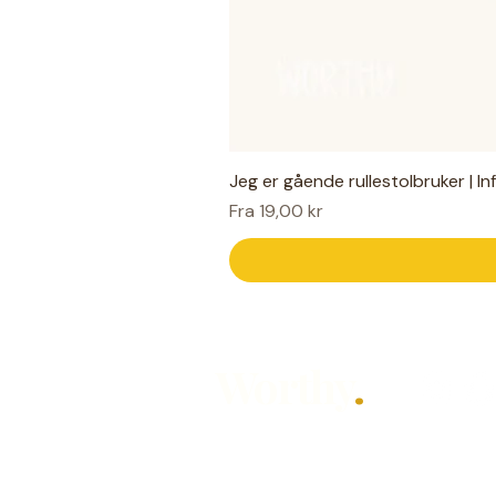
Jeg er gående rullestolbruker | I
Salgspris
Fra
19,00 kr
Worthy
.
Hjelpemidler for hverdagen — laget
Designet av Mari Knudsen for alle so
hørt, på sin måte.