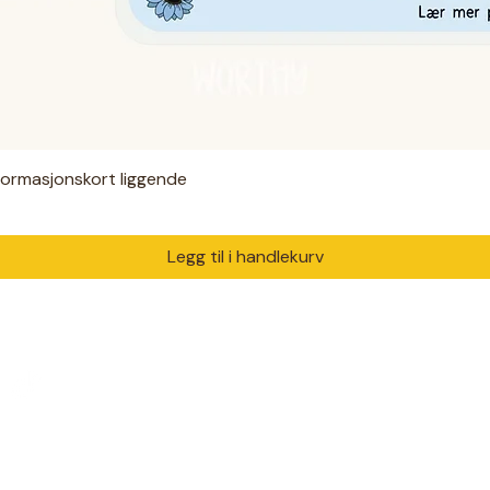
nformasjonskort liggende
Hurtigvisning
Legg til i handlekurv
PRODUKTER
DIAGNO
Digitale filer
ADHD
 med ♥ i Drammen.
Hjelpemidler
Autisme
m trenger å bli sett og
Klær
Angst
Solsikkebånd
Diabetes