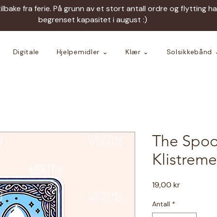
tilbake fra ferie. På grunn av et stort antall ordre og flytting h
begrenset kapasitet i august :)
Digitale
Hjelpemidler ⌄
Klær ⌄
Solsikkebånd 
The Spoon
Klistreme
Pris
19,00 kr
Antall
*