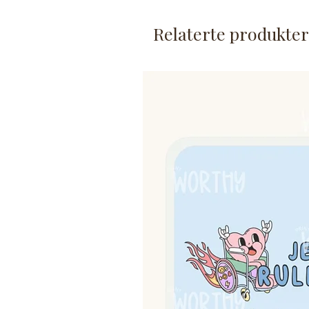
Klistremerket er laminert, m
Det er ca. 7,5 cm på det br
Relaterte produkter