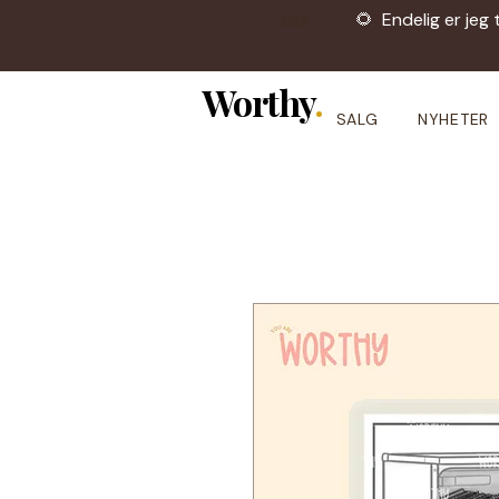
🌻 Endelig er jeg 
OBS!
Worthy
.
SALG
NYHETER