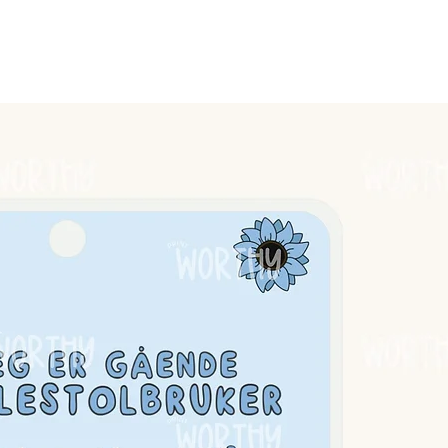
nger, finner du
her.
kort/PECS | Tømme oppvaskmaskinen
stort med laminert kant.
g.
her.
deg og for hånd, skjønnhetsfeil vil
oppsyn av voksne. Produktet er
helt vanntett. Produktet er testet av
 bruk☻