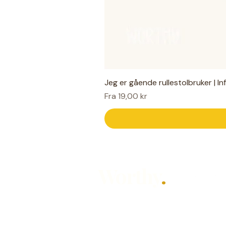
Jeg er gående rullestolbruker | I
Salgspris
Fra
19,00 kr
Worthy
.
Hjelpemidler for hverdagen — laget
Designet av Mari Knudsen for alle so
hørt, på sin måte.