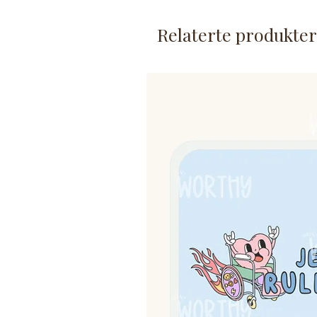
tegninger.
Produktet for å be om tilpasni
Relaterte produkter
Om kortet:
Et stykk bildekort/behovs
Kortet er laminert.
Størrelse er ca. 5,4x5,4cm 
Produktet lages på bestillin
Festemetoder selges separat
Produktet er laget spesielt til 
derfor forekomme☻
Ikke egnet for små barn uten 
laminert, men garanteres ikke 
både barn og voksne i daglig