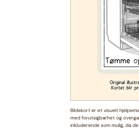
Bildekort er et visuelt hjelpem
med forutsigbarhet og overga
inkluderende som mulig, da det
igjen i illustrasjonene☻ Derfor