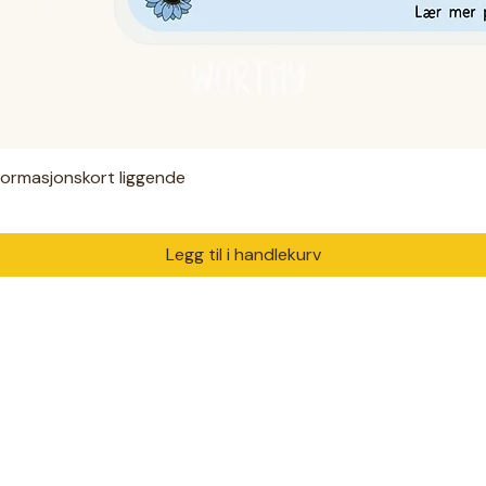
nformasjonskort liggende
Hurtigvisning
Legg til i handlekurv
PRODUKTER
DIAGNO
Digitale filer
ADHD
 med ♥ i Drammen.
Hjelpemidler
Autisme
m trenger å bli sett og
Klær
Angst
Solsikkebånd
Diabetes