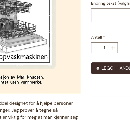
Endring tekst (valgfr
Antall
*
☻ LEGG I HAND
iddel designet for å hjelpe personer
nger. Jeg prøver å tegne så
 er viktig for meg at man kjenner seg
 tilpasser jeg også gjerne eksisterende