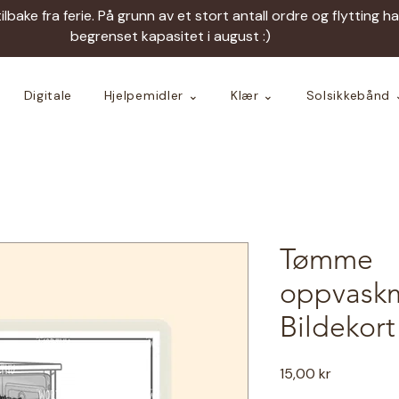
tilbake fra ferie. På grunn av et stort antall ordre og flytting h
begrenset kapasitet i august :)
Digitale
Hjelpemidler ⌄
Klær ⌄
Solsikkebånd 
Tømme
oppvaskm
Bildekort
Pris
15,00 kr