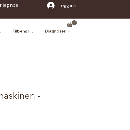
ar jeg noe
Logg inn
⌄
Tilbehør ⌄
Diagnoser ⌄
askinen -