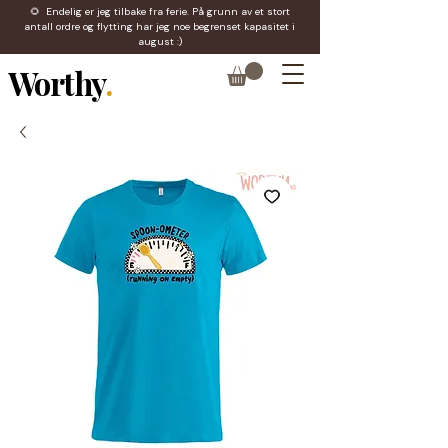
🌻 Endelig er jeg tilbake fra ferie. På grunn av et stort
antall ordre og flytting har jeg noe begrenset kapasitet i
august :)
Worthy
.