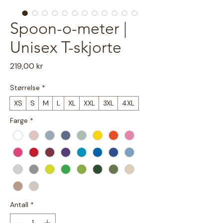
Spoon-o-meter |
Unisex T-skjorte
Pris
219,00 kr
Størrelse
*
XS
S
M
L
XL
XXL
3XL
4XL
Farge
*
Antall
*