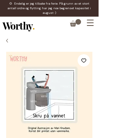
🌻 Endelig er jeg tilbake fra ferie. På grunn av et stort
antall ordre og flytting har jeg noe begrenset kapasitet i
august :)
Worthy
.