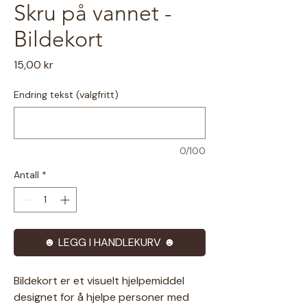
Skru på vannet -
Bildekort
Pris
15,00 kr
Endring tekst (valgfritt)
0/100
Antall
*
☻ LEGG I HANDLEKURV ☻
Bildekort er et visuelt hjelpemiddel
designet for å hjelpe personer med