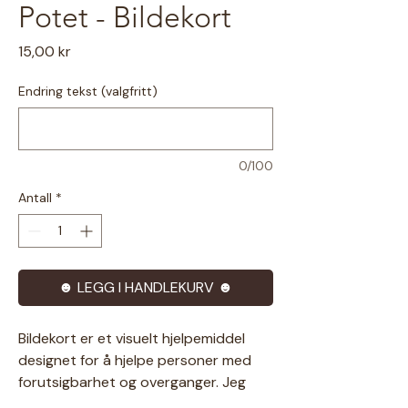
Potet - Bildekort
Pris
15,00 kr
Endring tekst (valgfritt)
0/100
Antall
*
☻ LEGG I HANDLEKURV ☻
Bildekort er et visuelt hjelpemiddel
designet for å hjelpe personer med
forutsigbarhet og overganger. Jeg
prøver å tegne så inkluderende som