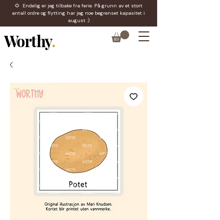
🌻 Endelig er jeg tilbake fra ferie. På grunn av et stort
antall ordre og flytting har jeg noe begrenset kapasitet i
august :)
Worthy
.