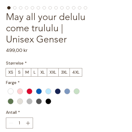
May all your delulu
come trululu |
Unisex Genser
Pris
499,00 kr
Størrelse
*
XS
S
M
L
XL
XXL
3XL
4XL
Farge
*
Antall
*