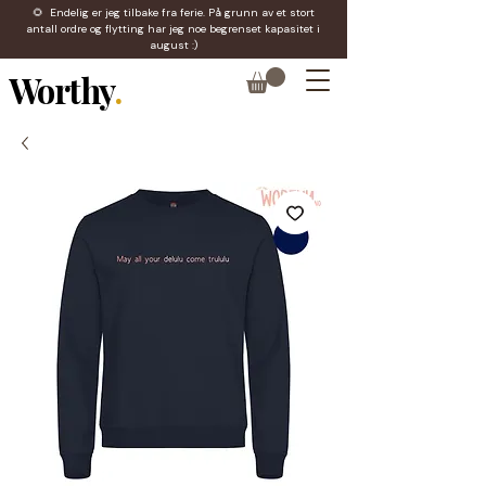
🌻 Endelig er jeg tilbake fra ferie. På grunn av et stort
antall ordre og flytting har jeg noe begrenset kapasitet i
august :)
Worthy
.